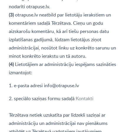
nodarīti otrapuse.lv.
(3)
otrapuse.lv neatbild par lietotāju ierakstiem un
komentāriem sadaļā Tērzētava. Cieņu un godu
aizskarošu komentāru, kā arī tiešu personas datu
izplatīšanas gadījumā, lūdzam lietotājus ziņot
administrācijai, nosūtot linku uz konkrēto sarunu un
minot konkrēto ierakstu un tā autoru.
(4)
Lietotājiem ar administrāciju iespējams sazināties
izmantojot:
1. e-pasta adresi
info@otrapuse.lv
2. speciālo saziņas formu sadaļā
Kontakti
Tērzētava netiek uzskatīta par līdzekli saziņai ar
administrāciju un administrācijai nav pienākums
atbildēt uz Tērzētavā uzdotajiem jautājumiem.