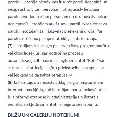
parole. Lietotāja pienākums ir turēt paroli slepenībā un
neizpaust to citām personām. otrapuse.lv lietotāja
paroli nenodod trešām personām un otrapuse.lv nekad
nepieprasīs lietotājam atklāt savu paroli. Nosakot savu
paroli, lietotājam tā ir jāizvēlas pietiekami droša. Par
paroles drošuma pakāpi ir atbildīgs pats lietotājs.
(7)
Lietotājam ir aizliegts pielietot rīkus, programmatūru
vai citus līdzekļus, kas nodrošina procesu
automatizāciju. It īpaši ir aizliegts izmantot "Bots" vai
skriptus, lai attiecīgi iegūtu priekšrocības otrapuse.lv
vai jebkādā veidā kaitēt otrapuse.lv.
(8)
Ja lietotājs otrapuse.lv atklāj programmatūras vai
internetlapas kļūdu, tad lietotājam par to nekavējoties
ir jāinformē otrapuse.lv administrācija un lietotājs
nedrīkst šo kļūdu izmantot, lai iegūtu sev labumu.
BILŽU UN GALERIJU NOTEIKUMI