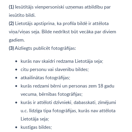
(1)
Iesūtītājs vienpersoniski uzņemas atbildību par
iesūtīto bildi.
(2)
Lietotājs apstiprina, ka profila bildē ir attēlota
viņa/viņas seja. Bilde nedrīkst būt vecāka par diviem
gadiem.
(3)
Aizliegts publicēt fotogrāfijas:
kurās nav skaidri redzama Lietotāja seja;
citu personu vai slavenību bildes;
atkailinātas fotogrāfijas;
kurās redzami bērni un personas zem 18 gadu
vecuma, bērnības fotogrāfijas;
kurās ir attēloti dzīvnieki, dabasskati, zīmējumi
u.c. līdzīga tipa fotogrāfijas, kurās nav attēlota
Lietotāja seja;
kustīgas bildes;