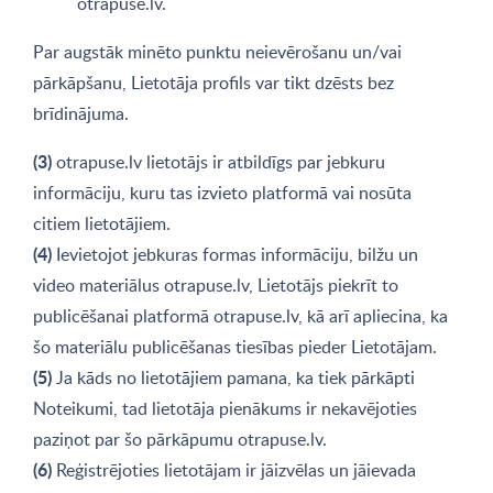
otrapuse.lv.
Par augstāk minēto punktu neievērošanu un/vai
pārkāpšanu, Lietotāja profils var tikt dzēsts bez
brīdinājuma.
(3)
otrapuse.lv lietotājs ir atbildīgs par jebkuru
informāciju, kuru tas izvieto platformā vai nosūta
citiem lietotājiem.
(4)
Ievietojot jebkuras formas informāciju, bilžu un
video materiālus otrapuse.lv, Lietotājs piekrīt to
publicēšanai platformā otrapuse.lv, kā arī apliecina, ka
šo materiālu publicēšanas tiesības pieder Lietotājam.
(5)
Ja kāds no lietotājiem pamana, ka tiek pārkāpti
Noteikumi, tad lietotāja pienākums ir nekavējoties
paziņot par šo pārkāpumu otrapuse.lv.
(6)
Reģistrējoties lietotājam ir jāizvēlas un jāievada