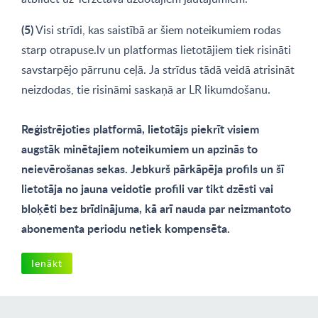
(5)
Visi strīdi, kas saistībā ar šiem noteikumiem rodas
starp otrapuse.lv un platformas lietotājiem tiek risināti
savstarpējo pārrunu ceļā. Ja strīdus tādā veidā atrisināt
neizdodas, tie risināmi saskaņā ar LR likumdošanu.
Reģistrējoties platformā, lietotājs piekrīt visiem
augstāk minētajiem noteikumiem un apzinās to
neievērošanas sekas. Jebkurš pārkāpēja profils un šī
lietotāja no jauna veidotie profili var tikt dzēsti vai
bloķēti bez brīdinājuma, kā arī nauda par neizmantoto
abonementa periodu netiek kompensēta.
Ienākt