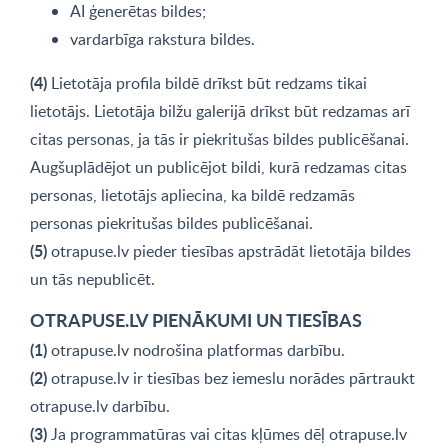
AI ģenerētas bildes;
vardarbīga rakstura bildes.
(4)
Lietotāja profila bildē drīkst būt redzams tikai
lietotājs. Lietotāja bilžu galerijā drīkst būt redzamas arī
citas personas, ja tās ir piekritušas bildes publicēšanai.
Augšuplādējot un publicējot bildi, kurā redzamas citas
personas, lietotājs apliecina, ka bildē redzamās
personas piekritušas bildes publicēšanai.
(5)
otrapuse.lv pieder tiesības apstrādāt lietotāja bildes
un tās nepublicēt.
OTRAPUSE.LV PIENĀKUMI UN TIESĪBAS
(1)
otrapuse.lv nodrošina platformas darbību.
(2)
otrapuse.lv ir tiesības bez iemeslu norādes pārtraukt
otrapuse.lv darbību.
(3)
Ja programmatūras vai citas kļūmes dēļ otrapuse.lv