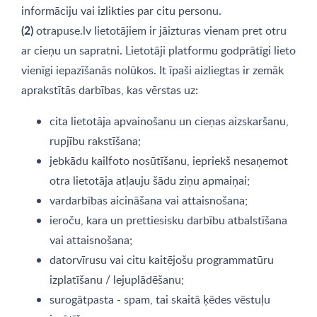
informāciju vai izlikties par citu personu.
(2)
otrapuse.lv lietotājiem ir jāizturas vienam pret otru
ar cieņu un sapratni. Lietotāji platformu godprātīgi lieto
vienīgi iepazīšanās nolūkos. It īpaši aizliegtas ir zemāk
aprakstītās darbības, kas vērstas uz:
cita lietotāja apvainošanu un cieņas aizskaršanu,
rupjību rakstīšana;
jebkādu kailfoto nosūtīšanu, iepriekš nesaņemot
otra lietotāja atļauju šādu ziņu apmaiņai;
vardarbības aicināšana vai attaisnošana;
ieroču, kara un prettiesisku darbību atbalstīšana
vai attaisnošana;
datorvīrusu vai citu kaitējošu programmatūru
izplatīšanu / lejuplādēšanu;
surogātpasta - spam, tai skaitā ķēdes vēstuļu