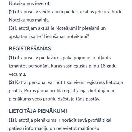
Noteikumus ievērot.
(2)
otrapuse.lv veidotājiem pieder tiesības jebkurā brīdī
Noteikumus mainīt.
(3)
Lietotājam aktuālie Noteikumi ir pieejami un
apskatāmi saitē "Lietošanas noteikumi".
REĢISTRĒŠANĀS
(1)
otrapuse.lv piedāvātos pakalpojumus ir atļauts
izmantot personām, kuras sasniegušas pilnu 18 gadu
vecumu.
(2)
Katrai personai var būt tikai viens reģistrēts lietotāja
profils. Pirms jauna profila reģistrācijas lietotājam ir
pienākums veco profilu dzēst, ja tāds pastāv.
LIETOTĀJA PIENĀKUMI
(1)
Lietotāja pienākums ir norādīt savā profilā tikai
patiesu informāciju un neievietot maldinošu