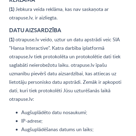
(1)
Jebkura veida reklāma, kas nav saskaņota ar
otrapuse.lv, ir aizliegta.
DATU AIZSARDZĪBA
(1)
otrapuse.lv veido, uztur un datu apstrādi veic SIA
"Hansa Interactive". Katra darbība iplatformā
otrapuse.lv tiek protokolēta un protokolētie dati tiek
saglabāti neierobežotu laiku. otrapuse.lv īpašu
uzmanību pievērš datu aizsardzībai, kas attiecas uz
lietotāju personisko datu apstrādi. Zemāk ir apkopoti
dati, kuri tiek protokolēti Jūsu uzturēšanās laikā
otrapuse.lv:
Augšuplādēto datu nosaukumi;
IP-adrese;
Augšuplādēšanas datums un laiks;