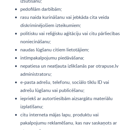
izsūtīšanu;
pedofilām darbībām;
rasu naida kurināšanu vai jebkāda cita veida
diskriminējošiem izteikumiem;
politisku vai reliģisku aģitāciju vai citu pārliecības
noniecināšanu;
naudas lūgšanu citiem lietotājiem;
intīmpakalpojumu piedāvāšana;
nepatiesa un neatļauta izlikšanās par otrapuse.lv
administratoru;
e-pasta adrešu, telefonu, sociālo tīklu ID vai
adrešu lūgšanu vai publicēšanu;
iepriekš ar autortiesībām aizsargātu materiālu
izplatīšanu;
citu interneta mājas lapu, produktu vai
pakalpojumu reklamēšanu, kas nav saskaņots ar