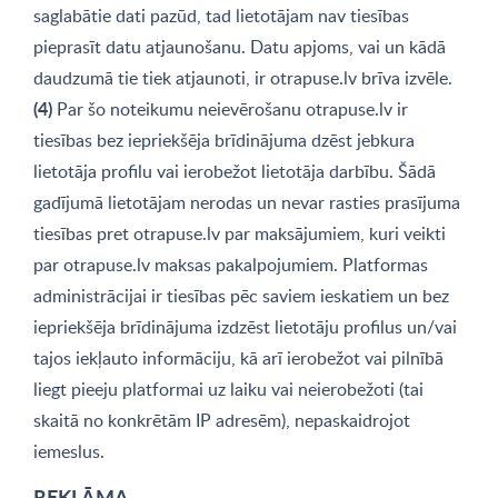
saglabātie dati pazūd, tad lietotājam nav tiesības
pieprasīt datu atjaunošanu. Datu apjoms, vai un kādā
daudzumā tie tiek atjaunoti, ir otrapuse.lv brīva izvēle.
(4)
Par šo noteikumu neievērošanu otrapuse.lv ir
tiesības bez iepriekšēja brīdinājuma dzēst jebkura
lietotāja profilu vai ierobežot lietotāja darbību. Šādā
gadījumā lietotājam nerodas un nevar rasties prasījuma
tiesības pret otrapuse.lv par maksājumiem, kuri veikti
par otrapuse.lv maksas pakalpojumiem. Platformas
administrācijai ir tiesības pēc saviem ieskatiem un bez
iepriekšēja brīdinājuma izdzēst lietotāju profilus un/vai
tajos iekļauto informāciju, kā arī ierobežot vai pilnībā
liegt pieeju platformai uz laiku vai neierobežoti (tai
skaitā no konkrētām IP adresēm), nepaskaidrojot
iemeslus.
REKLĀMA