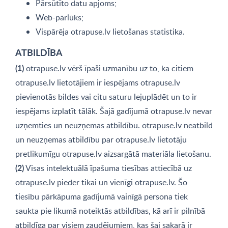
Pārsūtīto datu apjoms;
Web-pārlūks;
Vispārēja otrapuse.lv lietošanas statistika.
ATBILDĪBA
(1)
otrapuse.lv vērš īpaši uzmanību uz to, ka citiem
otrapuse.lv lietotājiem ir iespējams otrapuse.lv
pievienotās bildes vai citu saturu lejuplādēt un to ir
iespējams izplatīt tālāk. Šajā gadījumā otrapuse.lv nevar
uzņemties un neuzņemas atbildību. otrapuse.lv neatbild
un neuzņemas atbildību par otrapuse.lv lietotāju
pretlikumīgu otrapuse.lv aizsargātā materiāla lietošanu.
(2)
Visas intelektuālā īpašuma tiesības attiecībā uz
otrapuse.lv pieder tikai un vienīgi otrapuse.lv. Šo
tiesību pārkāpuma gadījumā vainīgā persona tiek
saukta pie likumā noteiktās atbildības, kā arī ir pilnībā
atbildīga par visiem zaudējumiem, kas šai sakarā ir